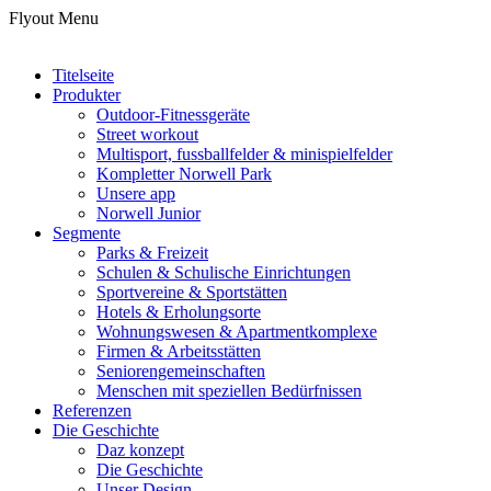
Flyout Menu
Titelseite
Produkter
Outdoor-Fitnessgeräte
Street workout
Multisport, fussballfelder & minispielfelder
Kompletter Norwell Park
Unsere app
Norwell Junior
Segmente
Parks & Freizeit
Schulen & Schulische Einrichtungen
Sportvereine & Sportstätten
Hotels & Erholungsorte
Wohnungswesen & Apartmentkomplexe
Firmen & Arbeitsstätten
Seniorengemeinschaften
Menschen mit speziellen Bedürfnissen
Referenzen
Die Geschichte
Daz konzept
Die Geschichte
Unser Design