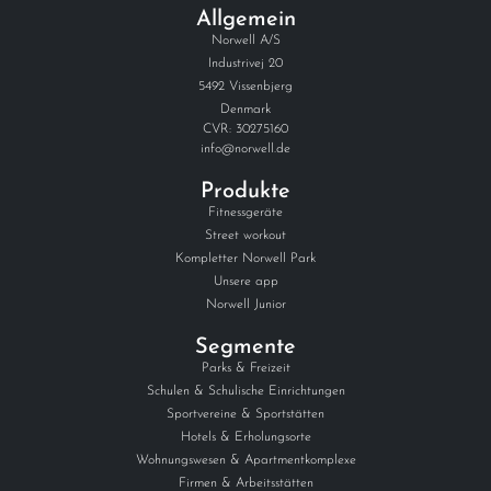
Allgemein
Norwell A/S
Industrivej 20
5492 Vissenbjerg
Denmark
CVR: 30275160
info@norwell.de
Produkte
Fitnessgeräte
Street workout
Kompletter Norwell Park
Unsere app
Norwell Junior
Segmente
Parks & Freizeit
Schulen & Schulische Einrichtungen
Sportvereine & Sportstätten
Hotels & Erholungsorte
Wohnungswesen & Apartmentkomplexe
Firmen & Arbeitsstätten