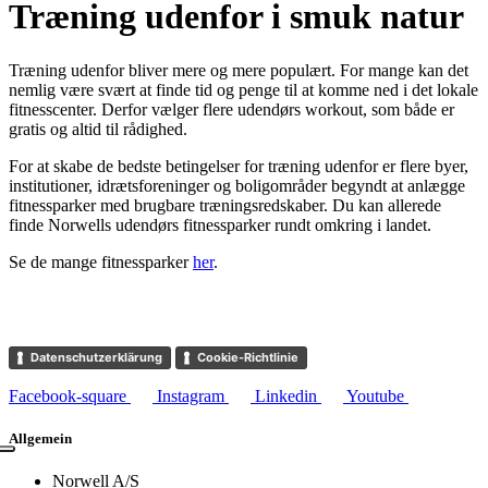
Træning udenfor i smuk natur
Træning udenfor bliver mere og mere populært. For mange kan det
nemlig være svært at finde tid og penge til at komme ned i det lokale
fitnesscenter. Derfor vælger flere udendørs workout, som både er
gratis og altid til rådighed.
For at skabe de bedste betingelser for træning udenfor er flere byer,
institutioner, idrætsforeninger og boligområder begyndt at anlægge
fitnessparker med brugbare træningsredskaber. Du kan allerede
finde Norwells udendørs fitnessparker rundt omkring i landet.
Se de mange fitnessparker
her
.
Datenschutzerklärung
Cookie-Richtlinie
Facebook-square
Instagram
Linkedin
Youtube
Allgemein
Norwell A/S