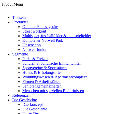
Flyout Menu
Titelseite
Produkter
Outdoor-Fitnessgeräte
Street workout
Multisport, fussballfelder & minispielfelder
Kompletter Norwell Park
Unsere app
Norwell Junior
Segmente
Parks & Freizeit
Schulen & Schulische Einrichtungen
Sportvereine & Sportstätten
Hotels & Erholungsorte
Wohnungswesen & Apartmentkomplexe
Firmen & Arbeitsstätten
Seniorengemeinschaften
Menschen mit speziellen Bedürfnissen
Referenzen
Die Geschichte
Daz konzept
Die Geschichte
Unser Design