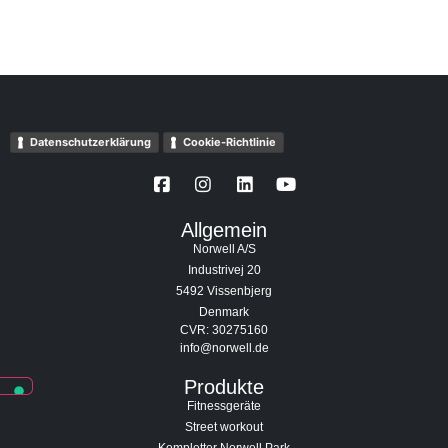
Datenschutzerklärung
Cookie-Richtlinie
Allgemein
Norwell A/S
Industrivej 20
5492 Vissenbjerg
Denmark
CVR: 30275160
info@norwell.de
Produkte
Fitnessgeräte
Street workout
Kompletter Norwell Park